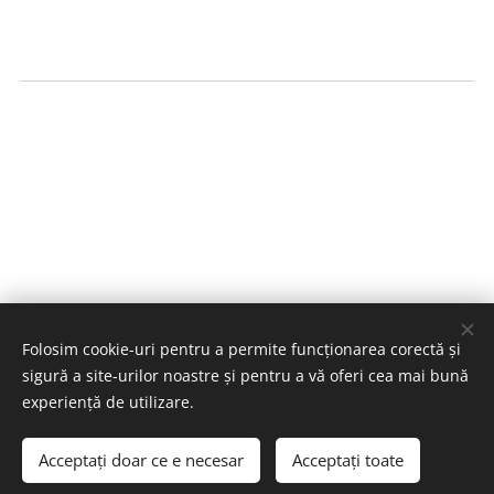
Folosim cookie-uri pentru a permite funcționarea corectă și
sigură a site-urilor noastre și pentru a vă oferi cea mai bună
Amera Flowers & Events
experiență de utilizare.
Toate drepturile rezervate © 2020 - Dezvoltat de Arteum.ro
Acceptați doar ce e necesar
Acceptați toate
Cookie-uri
Decoratiuni nunta si botez Constanta