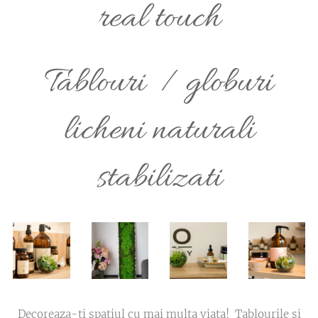
real touch
Tablouri / globuri
licheni naturali
stabilizati
Decoreaza-ti spațiul cu mai multa viata! Tablourile si